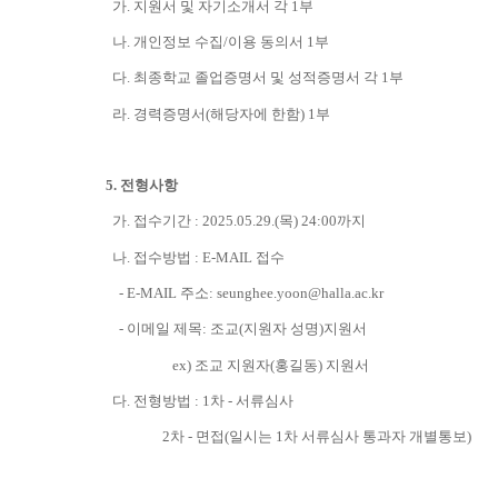
가. 지원서 및 자기소개서 각 1부
나. 개인정보 수집/이용 동의서 1부
다
.
최종학교 졸업증명서 및 성적증명서
각
1
부
라
.
경력증명서
(
해당자에 한함
) 1
부
5.
전형사항
가
.
접수기간
:
20
25.05.29.(목) 24:00까지
나
.
접수방법
: E-MAIL
접수
- E-MAIL 주소
: seunghee.yoon@halla.ac.kr
-
이메일 제목: 조교(지원자 성명)지원서
ex) 조교 지원자(홍길동) 지원서
다
.
전형방법
: 1
차
-
서류심사
2
차
-
면접
(
일시는
1
차 서류심사 통과자 개별통보
)