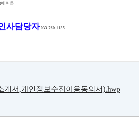
)에 따름
교인사담당자
033-760-1135
소개서,개인정보수집이용동의서).hwp