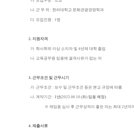
가
.
모집구분
:
조교
나
.
근 무 처
:
한라대학교 문화관광경영학과
다
.
모집인원
: 1
명
2.
지원자격
가
.
학사학위 이상 소지자 및
4
년제 대학 졸업
나
.
교육공무원 임용에 결격사유가 없는 자
3.
근무조건 및 근무시기
가
.
근무조건
:
보수 및 근무조건 등은 본교 규정에 따름
나
.
계약기간
:
1년(
2025.06.10.(화)
임용 예정)
※ 재임용 심사 후 근무성적이 좋은 자는 최대 2년까지
4.
제출서류